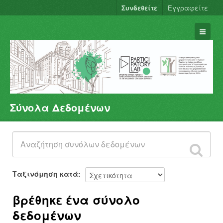
Συνδεθείτε
Εγγραφείτε
Σύνολα Δεδομένων
Σύνολα Δεδομένων
Φορείς
Ομάδες
Σχετικά
Ταξινόμηση κατά
βρέθηκε ένα σύνολο
δεδομένων