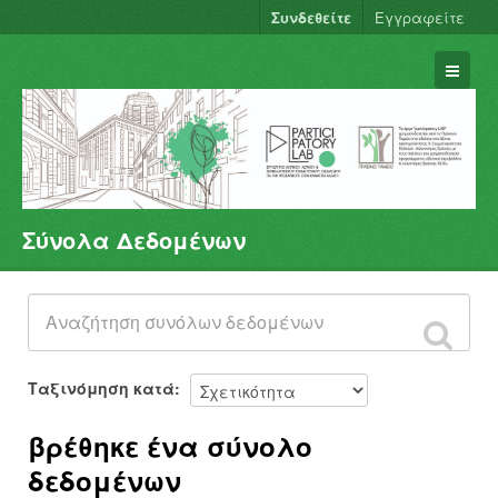
Συνδεθείτε
Εγγραφείτε
Σύνολα Δεδομένων
Σύνολα Δεδομένων
Φορείς
Ομάδες
Σχετικά
Ταξινόμηση κατά
βρέθηκε ένα σύνολο
δεδομένων