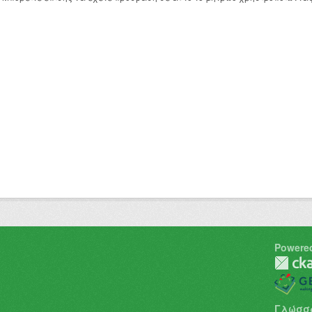
Powere
Γλώσσ