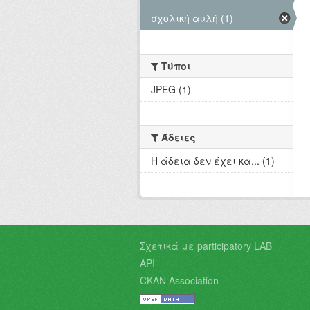
σχολική αυλή (1)
Τύποι
JPEG (1)
Άδειες
Η άδεια δεν έχει κα... (1)
Σχετικά με participatory LAB
API
CKAN Association