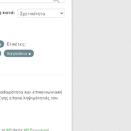
η κατά
Ετικέτες:
παγκάκια
 καθαρότητα και επικοινωνιακή
ένης επανεληψιμότητάς του.
ς το
API
(δείτε
API Έγγραφα
).