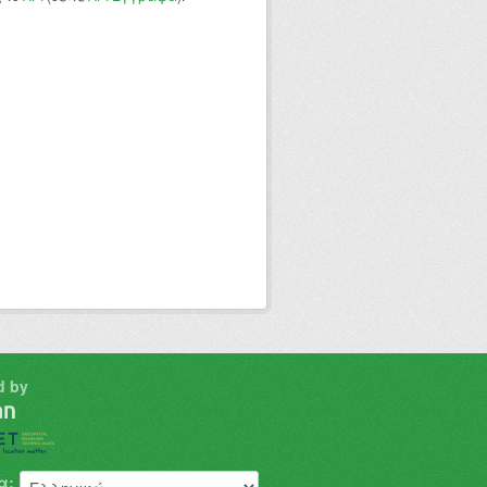
d by
α