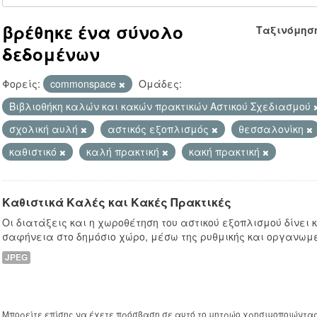
βρέθηκε ένα σύνολο
Ταξινόμησ
δεδομένων
Φορείς:
commonspace
Ομάδες:
Βιβλιοθήκη καλών και κακών πρακτικών Αστικού Σχεδιασμού
σχολική αυλή
αστικός εξοπλισμός
θεσσαλονίκη
καθιστικό
καλή πρακτική
κακή πρακτική
Καθιστικά Καλές και Κακές Πρακτικές
Οι διατάξεις και η χωροθέτηση του αστικού εξοπλισμού δίνει
σαφήνεια στο δημόσιο χώρο, μέσω της ρυθμικής και οργανωμ
JPEG
Μπορείτε επίσης να έχετε πρόσβαση σε αυτό το μητρώο χρησιμοποιώντα