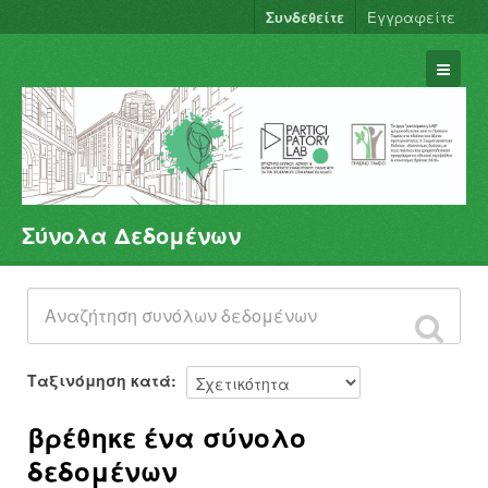
Συνδεθείτε
Εγγραφείτε
Σύνολα Δεδομένων
Σύνολα Δεδομένων
Φορείς
Ομάδες
Σχετικά
Ταξινόμηση κατά
βρέθηκε ένα σύνολο
δεδομένων