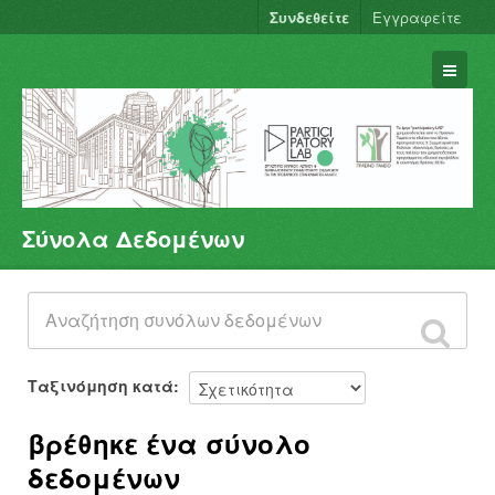
Συνδεθείτε
Εγγραφείτε
Σύνολα Δεδομένων
Σύνολα Δεδομένων
Φορείς
Ομάδες
Σχετικά
Ταξινόμηση κατά
βρέθηκε ένα σύνολο
δεδομένων