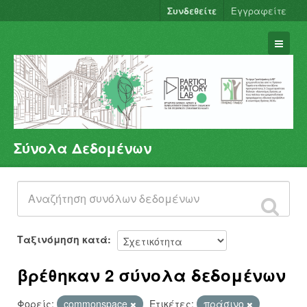
Συνδεθείτε
Εγγραφείτε
Σύνολα Δεδομένων
Σύνολα Δεδομένων
Φορείς
Ομάδες
Σχετικά
Ταξινόμηση κατά
βρέθηκαν 2 σύνολα δεδομένων
Φορείς:
commonspace
Ετικέτες:
πράσινο