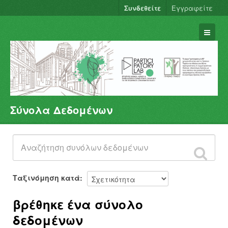
Συνδεθείτε
Εγγραφείτε
Σύνολα Δεδομένων
Σύνολα Δεδομένων
Φορείς
Ομάδες
Σχετικά
Ταξινόμηση κατά
βρέθηκε ένα σύνολο
δεδομένων