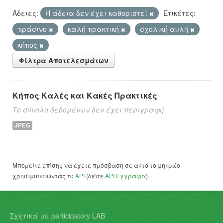
Άδειες:
Η άδεια δεν έχει καθοριστεί
Ετικέτες:
πράσινο
καλή πρακτική
σχολική αυλή
κήπος
Φίλτρα Αποτελεσμάτων
Κήπος Καλές και Κακές Πρακτικές
Το σύνολο δεδομένων δεν έχει περιγραφή
JPEG
Μπορείτε επίσης να έχετε πρόσβαση σε αυτό το μητρώο
χρησιμοποιώντας το
API
(δείτε
API Έγγραφα
).
Σχετικά με participatory LAB