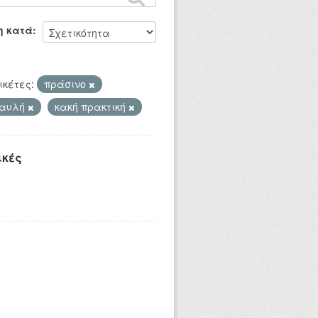
η κατά
ικέτες:
πράσινο
 αυλή
κακή πρακτική
ικές