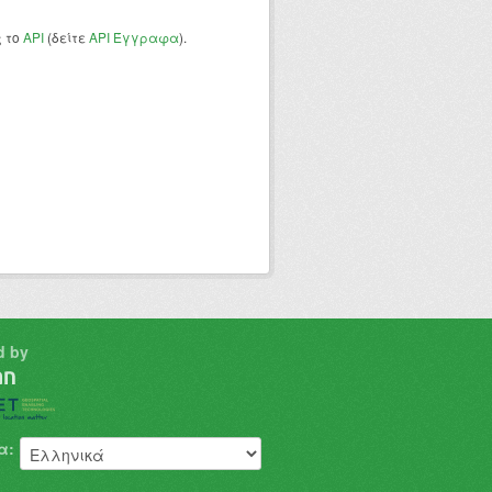
ς το
API
(δείτε
API Έγγραφα
).
d by
α