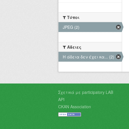
Τύποι
JPEG (2)
Άδειες
Η άδεια δεν έχει κα... (2)
Σχετικά με participatory LAB
API
CKAN Association