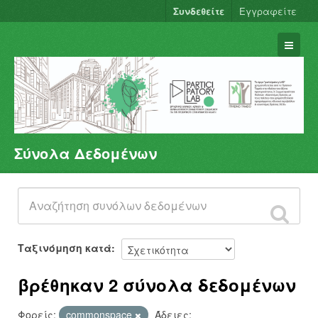
Συνδεθείτε
Εγγραφείτε
Σύνολα Δεδομένων
Σύνολα Δεδομένων
Φορείς
Ομάδες
Σχετικά
Ταξινόμηση κατά
βρέθηκαν 2 σύνολα δεδομένων
Φορείς:
commonspace
Άδειες: