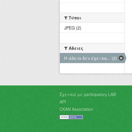
Τύποι
JPEG (2)
Άδειες
Η άδεια δεν έχει κα... (2)
Σχετικά με participatory LAB
API
CKAN Association