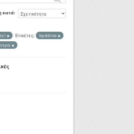
η κατά
τεί
Ετικέτες:
πράσινο
έντρα
ικές