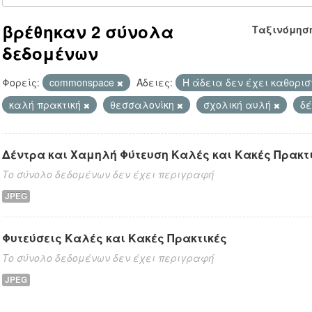
βρέθηκαν 2 σύνολα
Ταξινόμησ
δεδομένων
Φορείς:
commonspace
Άδειες:
Η άδεια δεν έχει καθορισ
καλή πρακτική
θεσσαλονίκη
σχολική αυλή
δ
Δέντρα και Χαμηλή Φύτευση Καλές και Κακές Πρακτ
Το σύνολο δεδομένων δεν έχει περιγραφή
JPEG
Φυτεύσεις Καλές και Κακές Πρακτικές
Το σύνολο δεδομένων δεν έχει περιγραφή
JPEG