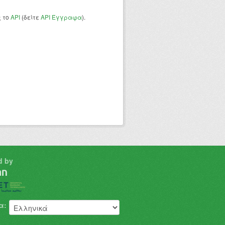
ς το
API
(δείτε
API Έγγραφα
).
d by
α