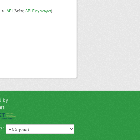
ς το
API
(δείτε
API Έγγραφα
).
d by
α