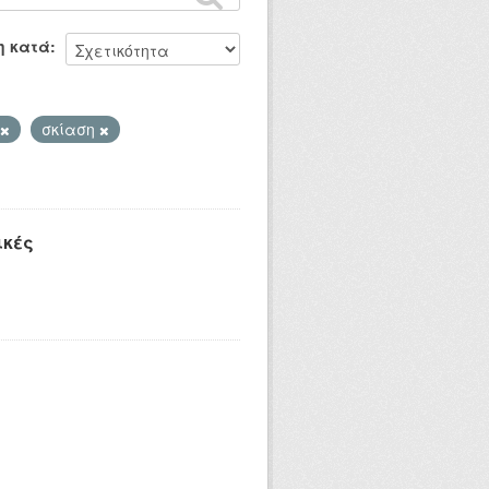
η κατά
σκίαση
ικές