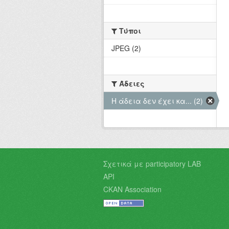
Τύποι
JPEG (2)
Άδειες
Η άδεια δεν έχει κα... (2)
Σχετικά με participatory LAB
API
CKAN Association