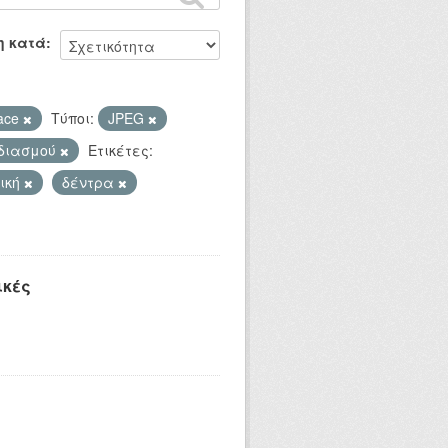
η κατά
ace
Τύποι:
JPEG
εδιασμού
Ετικέτες:
ική
δέντρα
ικές