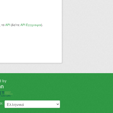
ς το
API
(δείτε
API Έγγραφα
).
d by
α