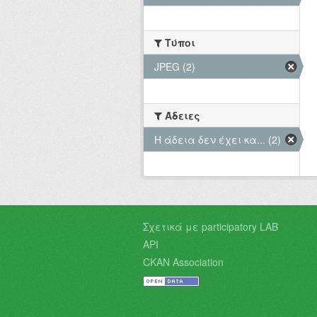
Τύποι
JPEG (2)
Άδειες
Η άδεια δεν έχει κα... (2)
Σχετικά με participatory LAB
API
CKAN Association