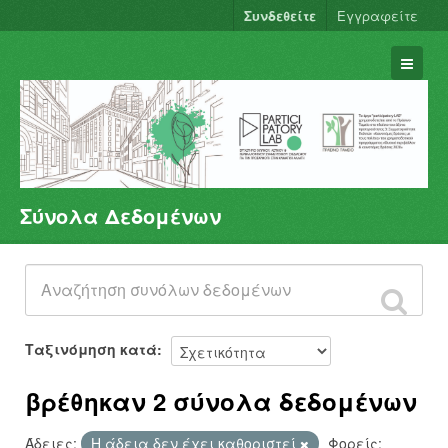
Συνδεθείτε
Εγγραφείτε
Σύνολα Δεδομένων
Σύνολα Δεδομένων
Φορείς
Ομάδες
Σχετικά
Ταξινόμηση κατά
βρέθηκαν 2 σύνολα δεδομένων
Άδειες:
Η άδεια δεν έχει καθοριστεί
Φορείς: