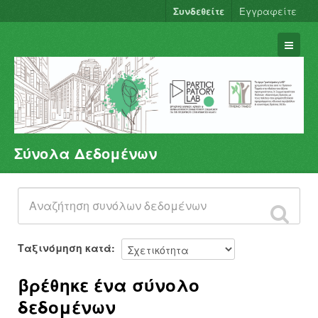
Συνδεθείτε
Εγγραφείτε
Σύνολα Δεδομένων
Σύνολα Δεδομένων
Φορείς
Ομάδες
Σχετικά
Ταξινόμηση κατά
βρέθηκε ένα σύνολο
δεδομένων