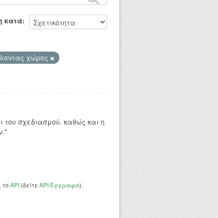
η κατά
λοντας χώρος
 του σχεδιασμού. καθώς και η
."
ς το
API
(δείτε
API Έγγραφα
).