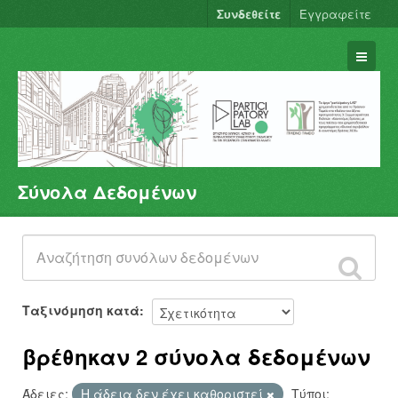
Συνδεθείτε
Εγγραφείτε
Σύνολα Δεδομένων
Σύνολα Δεδομένων
Φορείς
Ομάδες
Σχετικά
Ταξινόμηση κατά
βρέθηκαν 2 σύνολα δεδομένων
Άδειες:
Η άδεια δεν έχει καθοριστεί
Τύποι: