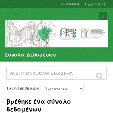
Συνδεθείτε
Εγγραφείτε
Σύνολα Δεδομένων
Σύνολα Δεδομένων
Φορείς
Ομάδες
Σχετικά
Ταξινόμηση κατά
βρέθηκε ένα σύνολο
δεδομένων