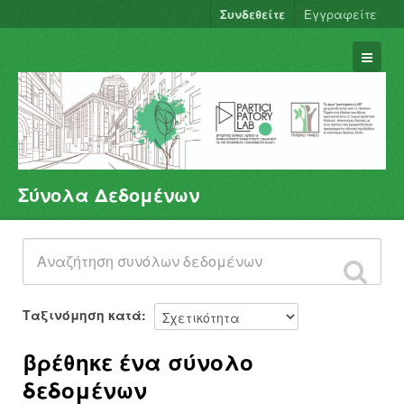
Συνδεθείτε
Εγγραφείτε
Σύνολα Δεδομένων
Σύνολα Δεδομένων
Φορείς
Ομάδες
Σχετικά
Ταξινόμηση κατά
βρέθηκε ένα σύνολο
δεδομένων