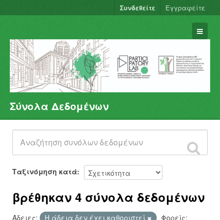
Συνδεθείτε
Εγγραφείτε
Σύνολα Δεδομένων
Σύνολα Δεδομένων
Φορείς
Ομάδες
Σχετικά
Ταξινόμηση κατά
βρέθηκαν 4 σύνολα δεδομένων
Άδειες:
Η άδεια δεν έχει καθοριστεί
Φορείς: