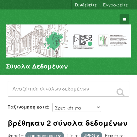
Συνδεθείτε
Εγγραφείτε
Σύνολα Δεδομένων
Σύνολα Δεδομένων
Φορείς
Ομάδες
Σχετικά
Ταξινόμηση κατά
βρέθηκαν 2 σύνολα δεδομένων
Φορείς:
commonspace
Τύποι:
JPEG
Ετικέτες: