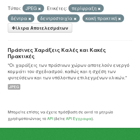
Τύποι:
JPEG
Ετικέτες:
περίφραξη
δέντρα
δεντροστοιχία
κακή πρακτική
Φίλτρα Αποτελεσμάτων
Πράσινες Χαράξεις Καλές και Κακές
Πρακτικές
"Οι χαράξεις των πράσινων χώρων αποτελούν ενεργό
κομμάτι του σχεδιασμού. καθώς και η σχέση των
φυτεύσεων και των υπόλοιπων επιλεγμένων υλικών."
JPEG
Μπορείτε επίσης να έχετε πρόσβαση σε αυτό το μητρώο
χρησιμοποιώντας το
API
(δείτε
API Έγγραφα
).