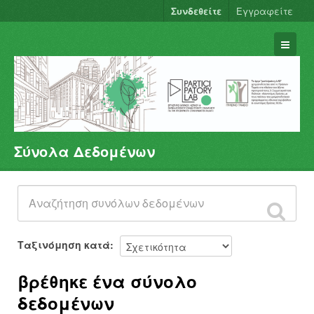
Συνδεθείτε
Εγγραφείτε
Σύνολα Δεδομένων
Σύνολα Δεδομένων
Φορείς
Ομάδες
Σχετικά
Ταξινόμηση κατά
βρέθηκε ένα σύνολο
δεδομένων