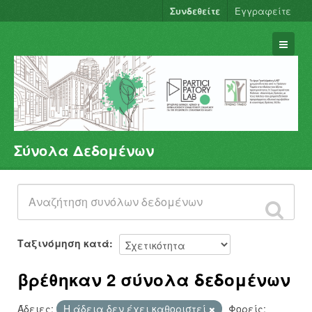
Συνδεθείτε
Εγγραφείτε
Σύνολα Δεδομένων
Σύνολα Δεδομένων
Φορείς
Ομάδες
Σχετικά
Ταξινόμηση κατά
βρέθηκαν 2 σύνολα δεδομένων
Άδειες:
Η άδεια δεν έχει καθοριστεί
Φορείς: