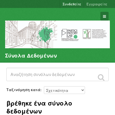
Συνδεθείτε
Εγγραφείτε
Σύνολα Δεδομένων
Σύνολα Δεδομένων
Φορείς
Ομάδες
Σχετικά
Ταξινόμηση κατά
βρέθηκε ένα σύνολο
δεδομένων