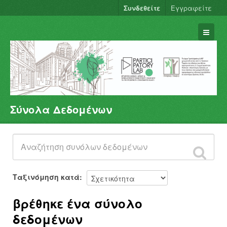
Συνδεθείτε
Εγγραφείτε
Σύνολα Δεδομένων
Σύνολα Δεδομένων
Φορείς
Ομάδες
Σχετικά
Ταξινόμηση κατά
βρέθηκε ένα σύνολο
δεδομένων