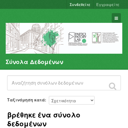
Συνδεθείτε
Εγγραφείτε
Σύνολα Δεδομένων
Σύνολα Δεδομένων
Φορείς
Ομάδες
Σχετικά
Ταξινόμηση κατά
βρέθηκε ένα σύνολο
δεδομένων