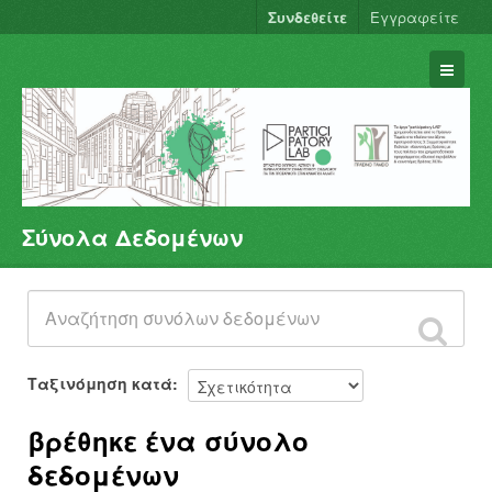
Συνδεθείτε
Εγγραφείτε
Σύνολα Δεδομένων
Σύνολα Δεδομένων
Φορείς
Ομάδες
Σχετικά
Ταξινόμηση κατά
βρέθηκε ένα σύνολο
δεδομένων