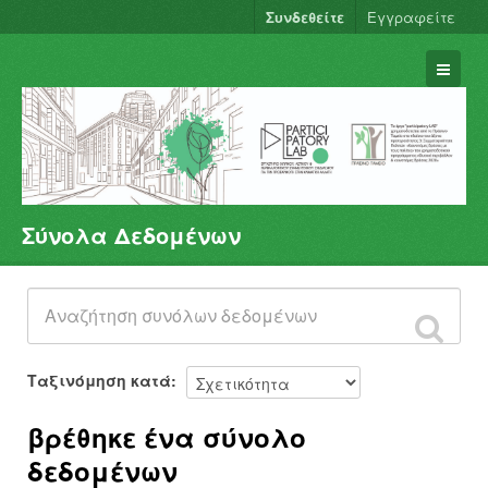
Συνδεθείτε
Εγγραφείτε
Σύνολα Δεδομένων
Σύνολα Δεδομένων
Φορείς
Ομάδες
Σχετικά
Ταξινόμηση κατά
βρέθηκε ένα σύνολο
δεδομένων