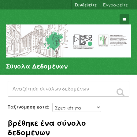
Συνδεθείτε
Εγγραφείτε
Σύνολα Δεδομένων
Σύνολα Δεδομένων
Φορείς
Ομάδες
Σχετικά
Ταξινόμηση κατά
βρέθηκε ένα σύνολο
δεδομένων