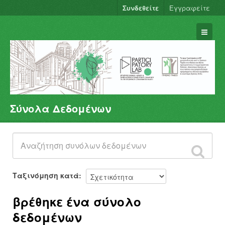
Συνδεθείτε
Εγγραφείτε
Σύνολα Δεδομένων
Σύνολα Δεδομένων
Φορείς
Ομάδες
Σχετικά
Ταξινόμηση κατά
βρέθηκε ένα σύνολο
δεδομένων