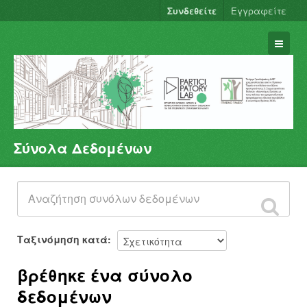
Συνδεθείτε
Εγγραφείτε
Σύνολα Δεδομένων
Σύνολα Δεδομένων
Φορείς
Ομάδες
Σχετικά
Ταξινόμηση κατά
βρέθηκε ένα σύνολο
δεδομένων