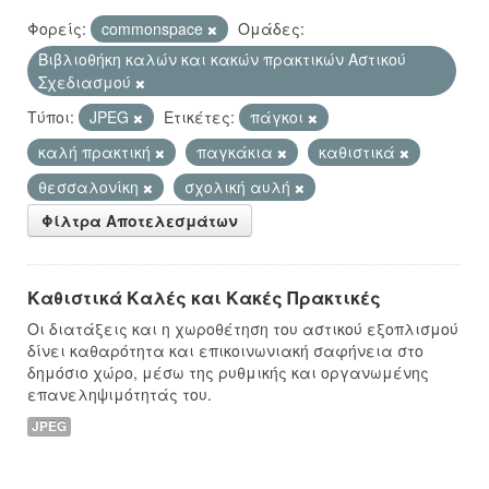
Φορείς:
commonspace
Ομάδες:
Βιβλιοθήκη καλών και κακών πρακτικών Αστικού
Σχεδιασμού
Τύποι:
JPEG
Ετικέτες:
πάγκοι
καλή πρακτική
παγκάκια
καθιστικά
θεσσαλονίκη
σχολική αυλή
Φίλτρα Αποτελεσμάτων
Καθιστικά Καλές και Κακές Πρακτικές
Οι διατάξεις και η χωροθέτηση του αστικού εξοπλισμού
δίνει καθαρότητα και επικοινωνιακή σαφήνεια στο
δημόσιο χώρο, μέσω της ρυθμικής και οργανωμένης
επανεληψιμότητάς του.
JPEG