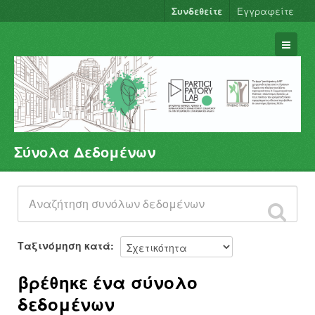
Συνδεθείτε
Εγγραφείτε
Σύνολα Δεδομένων
Σύνολα Δεδομένων
Φορείς
Ομάδες
Σχετικά
Ταξινόμηση κατά
βρέθηκε ένα σύνολο
δεδομένων