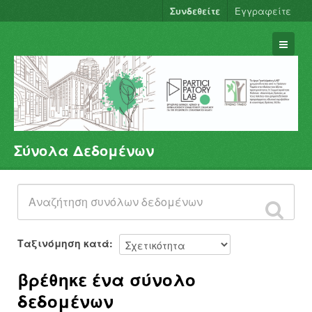
Συνδεθείτε
Εγγραφείτε
Σύνολα Δεδομένων
Σύνολα Δεδομένων
Φορείς
Ομάδες
Σχετικά
Ταξινόμηση κατά
βρέθηκε ένα σύνολο
δεδομένων