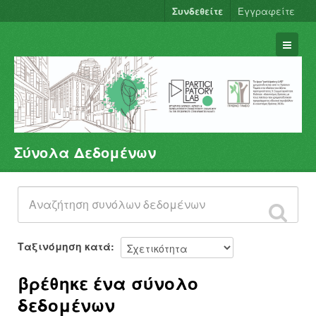
Συνδεθείτε
Εγγραφείτε
Σύνολα Δεδομένων
Σύνολα Δεδομένων
Φορείς
Ομάδες
Σχετικά
Ταξινόμηση κατά
βρέθηκε ένα σύνολο
δεδομένων