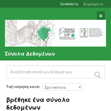
Συνδεθείτε
Εγγραφείτε
Σύνολα Δεδομένων
Σύνολα Δεδομένων
Φορείς
Ομάδες
Σχετικά
Ταξινόμηση κατά
βρέθηκε ένα σύνολο
δεδομένων