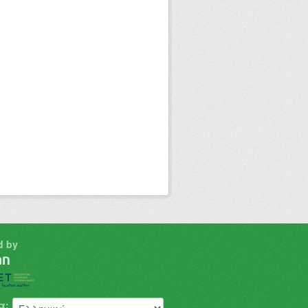
d by
α