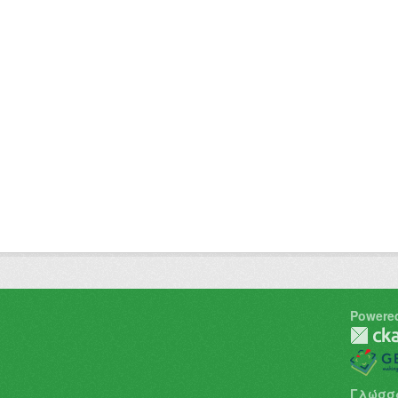
Powere
Γλώσσ