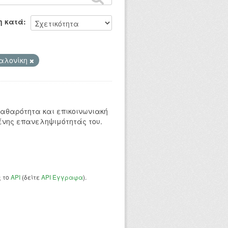
η κατά
αλονίκη
 καθαρότητα και επικοινωνιακή
ένης επανεληψιμότητάς του.
ς το
API
(δείτε
API Έγγραφα
).