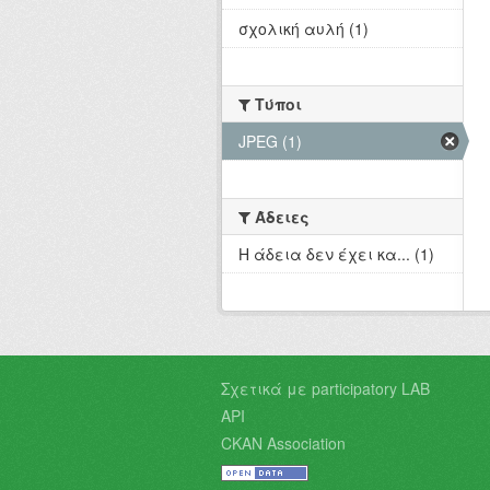
σχολική αυλή (1)
Τύποι
JPEG (1)
Άδειες
Η άδεια δεν έχει κα... (1)
Σχετικά με participatory LAB
API
CKAN Association