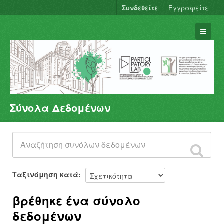
Συνδεθείτε
Εγγραφείτε
Σύνολα Δεδομένων
Σύνολα Δεδομένων
Φορείς
Ομάδες
Σχετικά
Ταξινόμηση κατά
βρέθηκε ένα σύνολο
δεδομένων