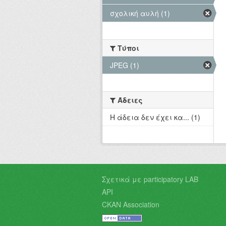
σχολική αυλή (1)
Τύποι
JPEG (1)
Άδειες
Η άδεια δεν έχει κα... (1)
Σχετικά με participatory LAB
API
CKAN Association