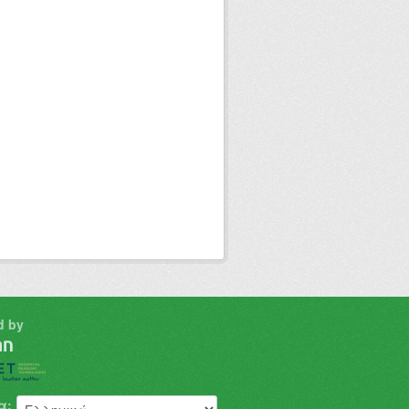
d by
α