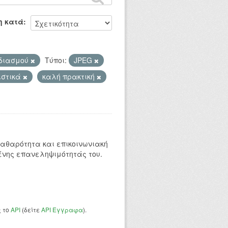
η κατά
εδιασμού
Τύποι:
JPEG
ιστικά
καλή πρακτική
 καθαρότητα και επικοινωνιακή
ένης επανεληψιμότητάς του.
ς το
API
(δείτε
API Έγγραφα
).