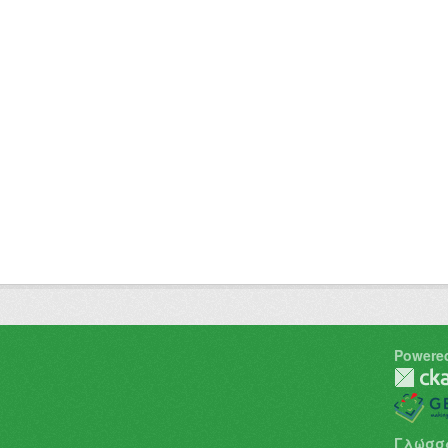
Powere
Γλώσσ