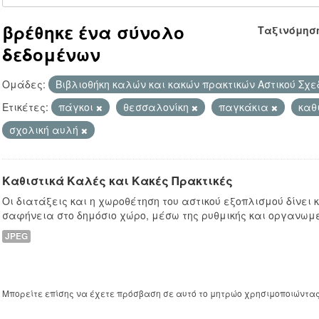
βρέθηκε ένα σύνολο
Ταξινόμησ
δεδομένων
Ομάδες:
Βιβλιοθήκη καλών και κακών πρακτικών Αστικού Σχ
Ετικέτες:
πάγκοι
θεσσαλονίκη
παγκάκια
καθ
σχολική αυλή
Καθιστικά Καλές και Κακές Πρακτικές
Οι διατάξεις και η χωροθέτηση του αστικού εξοπλισμού δίνει
σαφήνεια στο δημόσιο χώρο, μέσω της ρυθμικής και οργανωμ
JPEG
Μπορείτε επίσης να έχετε πρόσβαση σε αυτό το μητρώο χρησιμοποιώντα