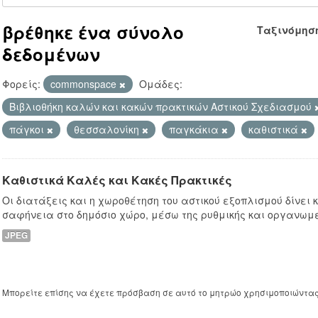
βρέθηκε ένα σύνολο
Ταξινόμησ
δεδομένων
Φορείς:
commonspace
Ομάδες:
Βιβλιοθήκη καλών και κακών πρακτικών Αστικού Σχεδιασμού
πάγκοι
θεσσαλονίκη
παγκάκια
καθιστικά
Καθιστικά Καλές και Κακές Πρακτικές
Οι διατάξεις και η χωροθέτηση του αστικού εξοπλισμού δίνει
σαφήνεια στο δημόσιο χώρο, μέσω της ρυθμικής και οργανωμ
JPEG
Μπορείτε επίσης να έχετε πρόσβαση σε αυτό το μητρώο χρησιμοποιώντα