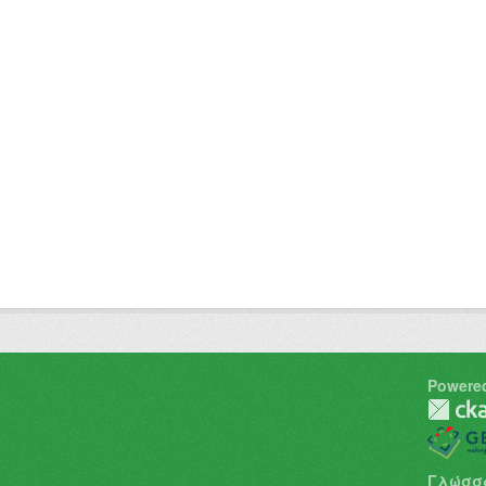
Powere
Γλώσσ