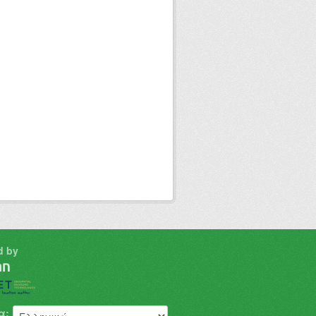
d by
α