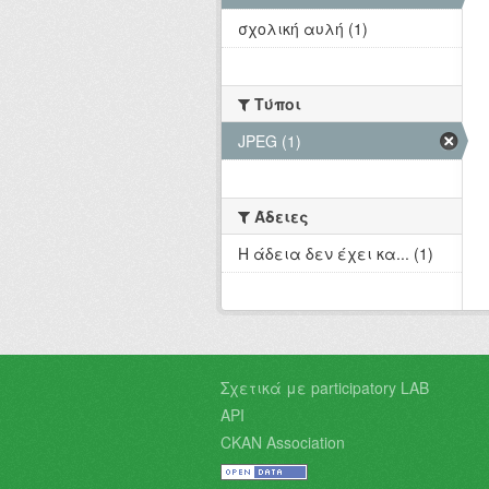
σχολική αυλή (1)
Τύποι
JPEG (1)
Άδειες
Η άδεια δεν έχει κα... (1)
Σχετικά με participatory LAB
API
CKAN Association