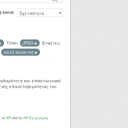
η κατά
Τύποι:
JPEG
Ετικέτες:
καλή πρακτική
 καθαρότητα και επικοινωνιακή
ένης επανεληψιμότητάς του.
ς το
API
(δείτε
API Έγγραφα
).