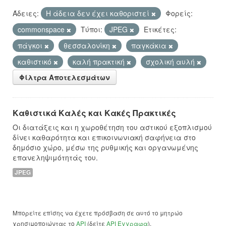
Άδειες:
Η άδεια δεν έχει καθοριστεί
Φορείς:
commonspace
Τύποι:
JPEG
Ετικέτες:
πάγκοι
θεσσαλονίκη
παγκάκια
καθιστικό
καλή πρακτική
σχολική αυλή
Φίλτρα Αποτελεσμάτων
Καθιστικά Καλές και Κακές Πρακτικές
Οι διατάξεις και η χωροθέτηση του αστικού εξοπλισμού
δίνει καθαρότητα και επικοινωνιακή σαφήνεια στο
δημόσιο χώρο, μέσω της ρυθμικής και οργανωμένης
επανεληψιμότητάς του.
JPEG
Μπορείτε επίσης να έχετε πρόσβαση σε αυτό το μητρώο
χρησιμοποιώντας το
API
(δείτε
API Έγγραφα
).