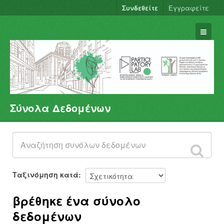
Συνδεθείτε
Εγγραφείτε
Σύνολα Δεδομένων
Σύνολα Δεδομένων
Φορείς
Ομάδες
Σχετικά
Ταξινόμηση κατά
βρέθηκε ένα σύνολο
δεδομένων