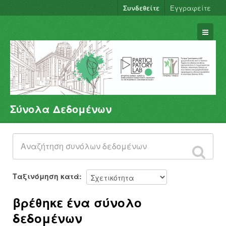
Συνδεθείτε
Εγγραφείτε
Σύνολα Δεδομένων
Σύνολα Δεδομένων
Φορείς
Ομάδες
Σχετικά
Ταξινόμηση κατά
βρέθηκε ένα σύνολο
δεδομένων