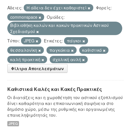
Άδειες:
Η άδεια δεν έχει καθοριστεί
Φορείς:
commonspace
Ομάδες:
Βιβλιοθήκη καλών και κακών πρακτικών Αστικού
Σχεδιασμού
Τύποι:
JPEG
Ετικέτες:
πάγκοι
θεσσαλονίκη
παγκάκια
καθιστικό
καλή πρακτική
σχολική αυλή
Φίλτρα Αποτελεσμάτων
Καθιστικά Καλές και Κακές Πρακτικές
Οι διατάξεις και η χωροθέτηση του αστικού εξοπλισμού
δίνει καθαρότητα και επικοινωνιακή σαφήνεια στο
δημόσιο χώρο, μέσω της ρυθμικής και οργανωμένης
επανεληψιμότητάς του.
JPEG