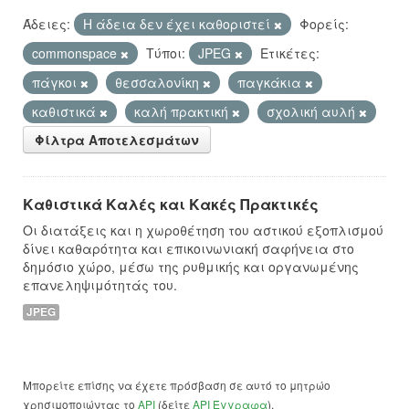
Άδειες:
Η άδεια δεν έχει καθοριστεί
Φορείς:
commonspace
Τύποι:
JPEG
Ετικέτες:
πάγκοι
θεσσαλονίκη
παγκάκια
καθιστικά
καλή πρακτική
σχολική αυλή
Φίλτρα Αποτελεσμάτων
Καθιστικά Καλές και Κακές Πρακτικές
Οι διατάξεις και η χωροθέτηση του αστικού εξοπλισμού
δίνει καθαρότητα και επικοινωνιακή σαφήνεια στο
δημόσιο χώρο, μέσω της ρυθμικής και οργανωμένης
επανεληψιμότητάς του.
JPEG
Μπορείτε επίσης να έχετε πρόσβαση σε αυτό το μητρώο
χρησιμοποιώντας το
API
(δείτε
API Έγγραφα
).