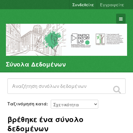
Συνδεθείτε
Εγγραφείτε
Σύνολα Δεδομένων
Σύνολα Δεδομένων
Φορείς
Ομάδες
Σχετικά
Ταξινόμηση κατά
βρέθηκε ένα σύνολο
δεδομένων