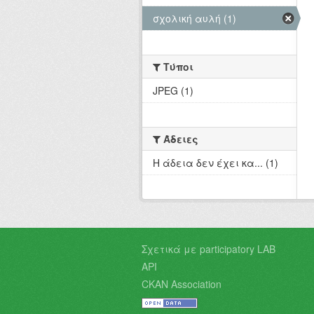
σχολική αυλή (1)
Τύποι
JPEG (1)
Άδειες
Η άδεια δεν έχει κα... (1)
Σχετικά με participatory LAB
API
CKAN Association