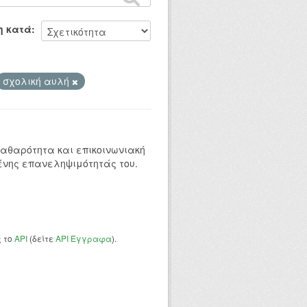
η κατά
σχολική αυλή
 καθαρότητα και επικοινωνιακή
ένης επανεληψιμότητάς του.
ς το
API
(δείτε
API Έγγραφα
).