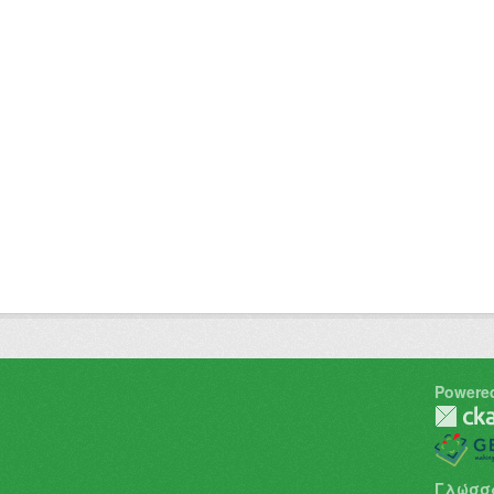
Powere
Γλώσσ