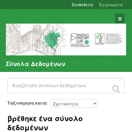
Συνδεθείτε
Εγγραφείτε
Σύνολα Δεδομένων
Σύνολα Δεδομένων
Φορείς
Ομάδες
Σχετικά
Ταξινόμηση κατά
βρέθηκε ένα σύνολο
δεδομένων