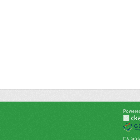
Powere
Γλώσσ