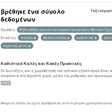
βρέθηκε ένα σύνολο
Ταξινόμησ
δεδομένων
Ομάδες:
Βιβλιοθήκη καλών και κακών πρακτικών Αστικού Σχ
Ετικέτες:
πάγκοι
θεσσαλονίκη
καθιστικό
καλ
σχολική αυλή
Καθιστικά Καλές και Κακές Πρακτικές
Οι διατάξεις και η χωροθέτηση του αστικού εξοπλισμού δίνει
σαφήνεια στο δημόσιο χώρο, μέσω της ρυθμικής και οργανωμ
JPEG
Μπορείτε επίσης να έχετε πρόσβαση σε αυτό το μητρώο χρησιμοποιώντα