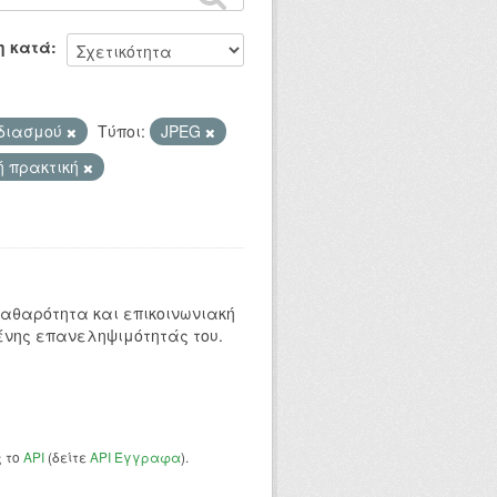
η κατά
εδιασμού
Τύποι:
JPEG
ή πρακτική
 καθαρότητα και επικοινωνιακή
ένης επανεληψιμότητάς του.
ς το
API
(δείτε
API Έγγραφα
).