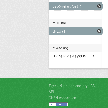
σχολική αυλή (1)
Τύποι
JPEG (1)
Άδειες
Η άδεια δεν έχει κα... (1)
Σχετικά με participatory LAB
API
CKAN Association