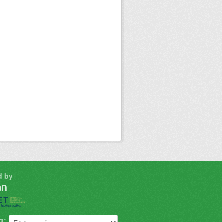
d by
α