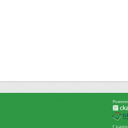
Powere
Γλώσσ