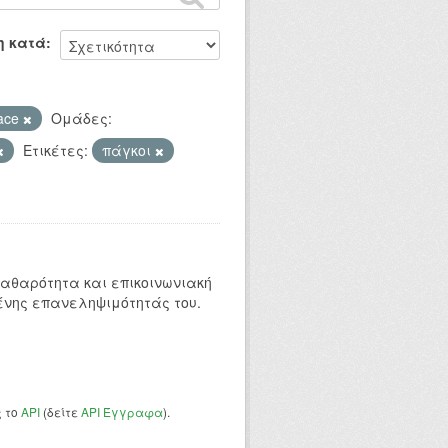
η κατά
ace
Ομάδες:
Ετικέτες:
πάγκοι
 καθαρότητα και επικοινωνιακή
ένης επανεληψιμότητάς του.
ς το
API
(δείτε
API Έγγραφα
).