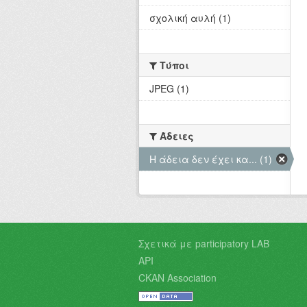
σχολική αυλή (1)
Τύποι
JPEG (1)
Άδειες
Η άδεια δεν έχει κα... (1)
Σχετικά με participatory LAB
API
CKAN Association