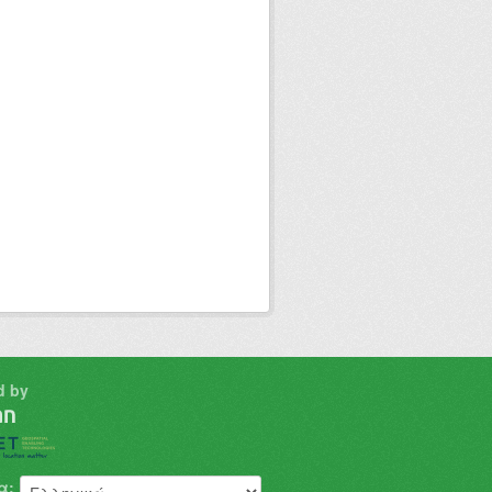
d by
α