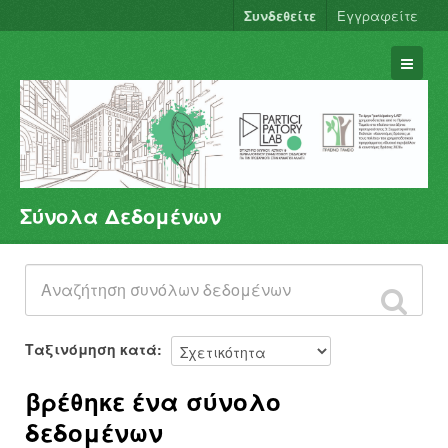
Συνδεθείτε
Εγγραφείτε
Σύνολα Δεδομένων
Σύνολα Δεδομένων
Φορείς
Ομάδες
Σχετικά
Ταξινόμηση κατά
βρέθηκε ένα σύνολο
δεδομένων