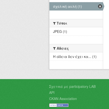
σχολική αυλή (1)
Τύποι
JPEG (1)
Άδειες
Η άδεια δεν έχει κα... (1)
Σχετικά με participatory LAB
API
CKAN Association