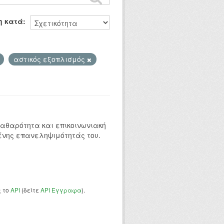
η κατά
αστικός εξοπλισμός
 καθαρότητα και επικοινωνιακή
ένης επανεληψιμότητάς του.
ς το
API
(δείτε
API Έγγραφα
).