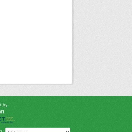
d by
α