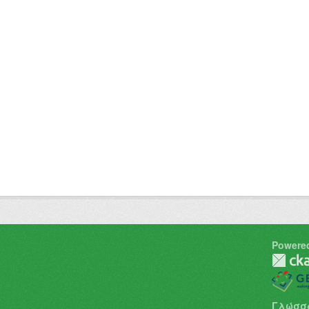
Powere
Γλώσσ