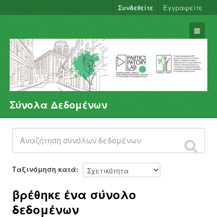
Συνδεθείτε
Εγγραφείτε
Σύνολα Δεδομένων
Σύνολα Δεδομένων
Φορείς
Ομάδες
Σχετικά
Ταξινόμηση κατά
βρέθηκε ένα σύνολο
δεδομένων