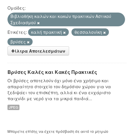
Ομάδες:
Βιβλιοθήκη καλών και κακών πρακτικών Αστικού
Σχεδιασμού
Ετικέτες:
καλή πρακτική
θεσσαλονίκη
βρύσες
Φίλτρα Αποτελεσμάτων
Βρύσες Καλές και Κακές Πρακτικές
Οι βρύσες αποτελούν όχι μόνο ένα χρήσιμο και
απαραίτητο στοιχείο του δημόσιου χώρου για να
ξεδιψάει τον επισκέπτη, αλλά κι ένα ευχάριστο
παιχνίδι με νερό για τα μικρά παιδιά...
JPEG
Μπορείτε επίσης να έχετε πρόσβαση σε αυτό το μητρώο