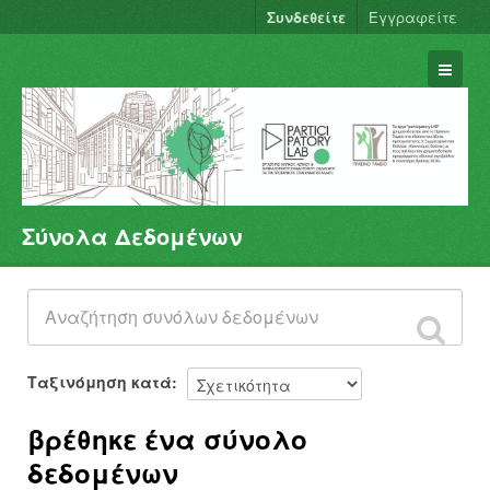
Συνδεθείτε
Εγγραφείτε
Σύνολα Δεδομένων
Σύνολα Δεδομένων
Φορείς
Ομάδες
Σχετικά
Ταξινόμηση κατά
βρέθηκε ένα σύνολο
δεδομένων