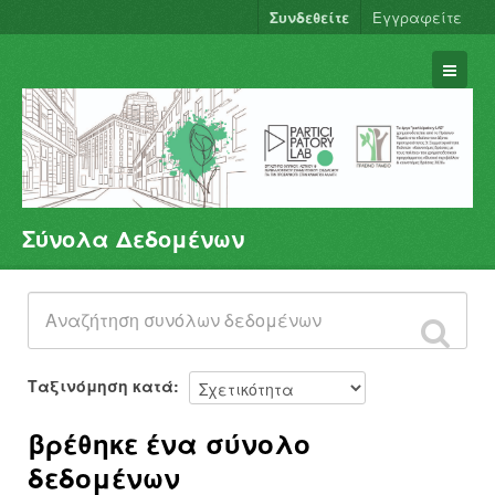
Συνδεθείτε
Εγγραφείτε
Σύνολα Δεδομένων
Σύνολα Δεδομένων
Φορείς
Ομάδες
Σχετικά
Ταξινόμηση κατά
βρέθηκε ένα σύνολο
δεδομένων